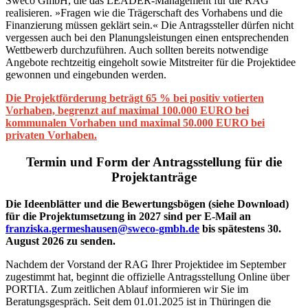
Sweco GmbH, die das LEADER-Management für die RAG
realisieren. »Fragen wie die Trägerschaft des Vorhabens und die
Finanzierung müssen geklärt sein.« Die Antragssteller dürfen nicht
vergessen auch bei den Planungsleistungen einen entsprechenden
Wettbewerb durchzuführen. Auch sollten bereits notwendige
Angebote rechtzeitig eingeholt sowie Mitstreiter für die Projektidee
gewonnen und eingebunden werden.
Die Projektförderung beträgt 65 % bei positiv votierten
Vorhaben, begrenzt auf maximal 100.000 EURO bei
kommunalen Vorhaben und maximal 50.000 EURO bei
privaten Vorhaben.
Termin und Form der Antragsstellung für die
Projektanträge
Die Ideenblätter und die Bewertungsbögen (siehe Download)
für die Projektumsetzung in 2027 sind per E-Mail an
franziska.germeshausen@sweco-gmbh.de
bis spätestens 30.
August 2026 zu senden.
Nachdem der Vorstand der RAG Ihrer Projektidee im September
zugestimmt hat, beginnt die offizielle Antragsstellung Online über
PORTIA. Zum zeitlichen Ablauf informieren wir Sie im
Beratungsgespräch. Seit dem 01.01.2025 ist in Thüringen die