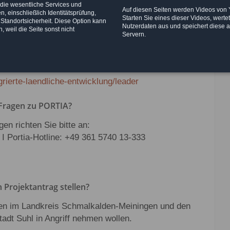
e-laendliche-entwicklung
 die wesentliche Services und
Auf diesen Seiten werden Videos von
, einschließlich Identitätsprüfung,
Starten Sie eines dieser Videos, werte
 Standortsicherheit. Diese Option kann
Nutzerdaten aus und speichert diese 
, weil die Seite sonst nicht
Servern.
Projektumsetzung u.a. sind zu finden unter:
egrierte-laendliche-entwicklung/leader
 Fragen zu PORTIA?
en richten Sie bitte an:
I Portia-Hotline: +49 361 5740 13-333
 Projektantrag stellen?
ben im Landkreis Schmalkalden-Meiningen und den
tadt Suhl in Angriff nehmen wollen.