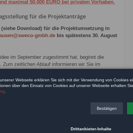
nd maximal 50.000 EURO bei privaten Vorhaben.
gsstellung für die Projektanträge
 (siehe Download) für die Projektumsetzung in
hausen@sweco-gmbh.de
bis spätestens 30. August
idee im September zugestimmt hat, beginnt die
. Zum zeitlichen Ablauf informieren wir Sie im
in Thüringen die Antragsstellung für die LEADER-
agsverfahren möglich. Ziel ist es eine digitale,
unserer Webseite erklären Sie sich mit der Verwendung von Cookies e
rbeitung zu ermöglichen. Im Bereich der Integrierten
ationen über den Einsatz von Cookies auf unserer Webseite erhalten Sie
ung
.
das Online- Antragsverfahren über das digitale Portal
Bestätigen
Drittanbieter-Inhalte