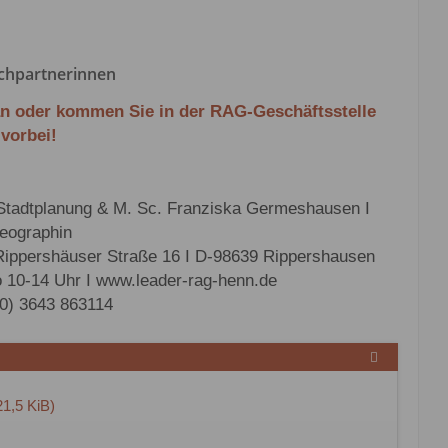
chpartnerinnen
an oder kommen Sie in der RAG-Geschäftsstelle
vorbei!
ür Stadtplanung & M. Sc. Franziska Germeshausen I
eographin
ippershäuser Straße 16 I D-98639 Rippershausen
o 10-14 Uhr I www.leader-rag-henn.de
(0) 3643 863114
1,5 KiB)