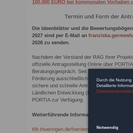
100.000 EURO bei kommunalen Vorhaben u
Termin und Form der Antra
Die Ideenblätter und die Bewertungsbögen
2027 sind per E-Mail an
franziska.germes
2026 zu senden.
Nachdem der Vorstand der RAG Ihrer Projekt
offizielle Antragsstellung Online über PORTIA
Beratungsgespräch. Seit dem 01.01.2025 ist 
Förderung ausschließlich über das Online-Antr
Durch die Nutzung 
sichere und schnelle Antragsstellung und Bea
Detaillierte Inform
Datenschutzerklär
Ländlichen Entwicklung (ILE) steht ab sofort 
PORTIA zur Verfügung.
Weiterführende Informationen zu PORTIA
Notwendig
tlllr.thueringen.de/foerderung/portia