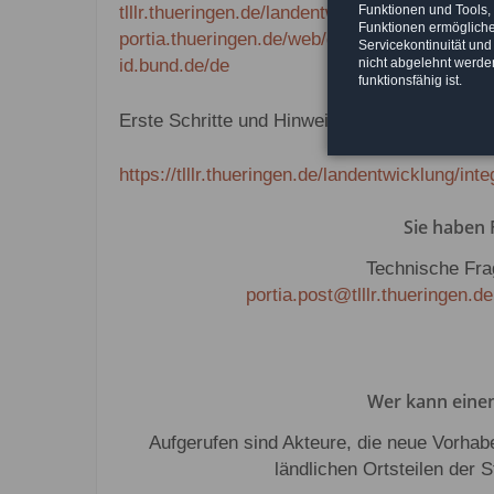
tlllr.thueringen.de/landentwicklung/integriert
Funktionen und Tools,
Funktionen ermöglichen
portia.thueringen.de/web/guest/logininfo
Servicekontinuität und
id.bund.de/de
nicht abgelehnt werden
funktionsfähig ist.
Erste Schritte und Hinweise auf dem Weg zur 
https://tlllr.thueringen.de/landentwicklung/int
Sie haben
Technische Frag
portia.post@tlllr.thueringen.de
Wer kann einen
Aufgerufen sind Akteure, die neue Vorha
ländlichen Ortsteilen der S