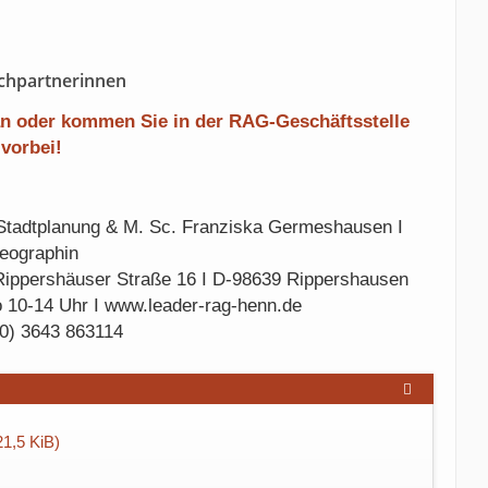
chpartnerinnen
an oder kommen Sie in der RAG-Geschäftsstelle
vorbei!
ür Stadtplanung & M. Sc. Franziska Germeshausen I
eographin
ippershäuser Straße 16 I D-98639 Rippershausen
o 10-14 Uhr I www.leader-rag-henn.de
(0) 3643 863114
1,5 KiB)