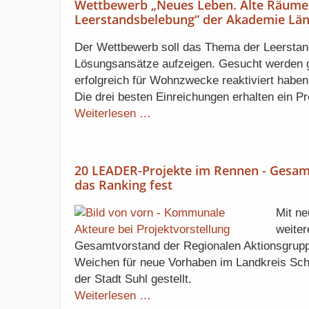
Wettbewerb „Neues Leben. Alte Räume. 
Breite
Leerstandsbelebung“ der Akademie Län
tragen
Der Wettbewerb soll das Thema der Leerstan
Lösungsansätze aufzeigen. Gesucht werden g
erfolgreich für Wohnzwecke reaktiviert habe
Die drei besten Einreichungen erhalten ein P
Wettbewerb
Weiterlesen …
„Neues
Leben.
Alte
20 LEADER-Projekte im Rennen - Gesam
Räume.
das Ranking fest
–
Thüringer
Mit n
Zukunftspreis
weiter
für
Gesamtvorstand der Regionalen Aktionsgrup
Leerstandsbelebung“
Weichen für neue Vorhaben im Landkreis Sch
der
der Stadt Suhl gestellt.
20
Akademie
Weiterlesen …