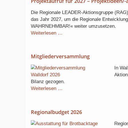
Projektaufruf für 2027 – Projektideen/-
Deutschen
Vernetzungsstelle
Die Regionale LEADER-Aktionsgruppe (RAG) „
(DVS)
das Jahr 2027, um die Regionale Entwickl
erschienen
WAHRNEHMBAR!« weiter umzusetzen.
Projektaufruf
Weiterlesen …
für
2027
–
Mitgliederversammlung
Projektideen/-
anträge
In Wal
bis
Aktio
zum
Bilanz gezogen.
30.
Mitgliederversammlung
Weiterlesen …
August
2026
einreichen
Regionalbudget 2026
Region