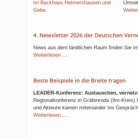
Umset
Weite
4. Newsletter 2026 der Deutschen Verne
News aus dem ländlichen Raum finden Sie im
4.
Weiterlesen …
Newsletter
2026
der
Beste Beispiele in die Breite tragen
Deutschen
Vernetzungsstelle
LEADER-Konferenz: Austauschen, vernetz
(DVS)
Regionalkonferenz in Gräfenroda (Ilm-Kreis) h
erschienen
und Akteure kamen miteinander ins Gespräch
Beste
Weiterlesen …
Beispiele
in
die