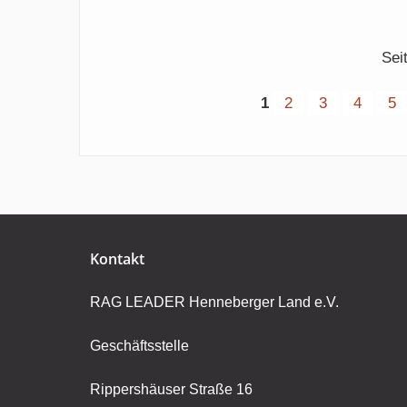
LEADER-
Ländlicher
Projekte
Raum
im
Thüringen
Sei
Rennen
-
1
2
3
4
5
Gesamtvorstand
bewertete
alle
Vorhaben
und
legte
das
Kontakt
Ranking
fest
RAG LEADER Henneberger Land e.V.
Geschäftsstelle
Rippershäuser Straße 16