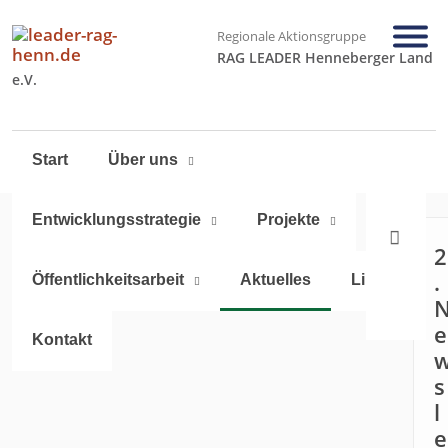
Regionale Aktionsgruppe
RAG LEADER Henneberger Land
e.V.
Navigation
Start
Über uns
überspringen
Entwicklungsstrategie
Projekte
2
.
Öffentlichkeitsarbeit
Aktuelles
Links
e
Kontakt
s
l
e